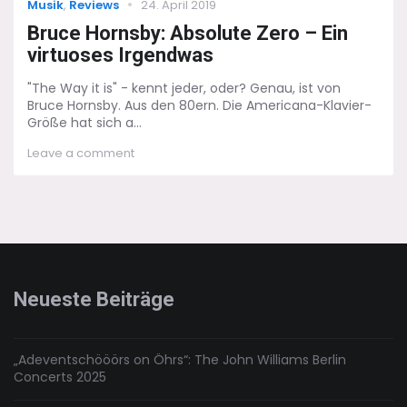
Categories
Posted
Musik
,
Reviews
24. April 2019
on
Bruce Hornsby: Absolute Zero – Ein
virtuoses Irgendwas
"The Way it is" - kennt jeder, oder? Genau, ist von
Bruce Hornsby. Aus den 80ern. Die Americana-Klavier-
Größe hat sich a...
on
Leave a comment
Bruce
Hornsby:
Absolute
Zero
–
Ein
virtuoses
Irgendwas
Neueste Beiträge
„Adeventschööörs on Öhrs“: The John Williams Berlin
Concerts 2025