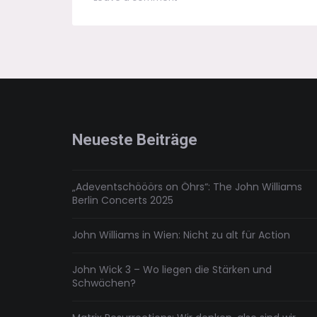
Bruce
Hornsby:
Absolute
Zero
–
Ein
virtuoses
Irgendwas
Neueste Beiträge
„Adeventschööörs on Öhrs“: The John Williams
Berlin Concerts 2025
John Williams in Wien: Nicht zu alt für Action
John Wick 3 – Wo liegen die Stärken und
Schwächen?