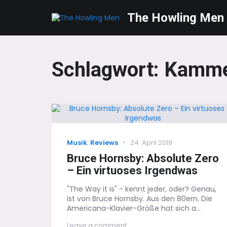
The Howling Men
Schlagwort:
Kamme
Categories
Posted
Musik
,
Reviews
24. April 2019
on
Bruce Hornsby: Absolute Zero
– Ein virtuoses Irgendwas
"The Way it is" - kennt jeder, oder? Genau,
ist von Bruce Hornsby. Aus den 80ern. Die
Americana-Klavier-Größe hat sich a...
on
Leave a comment