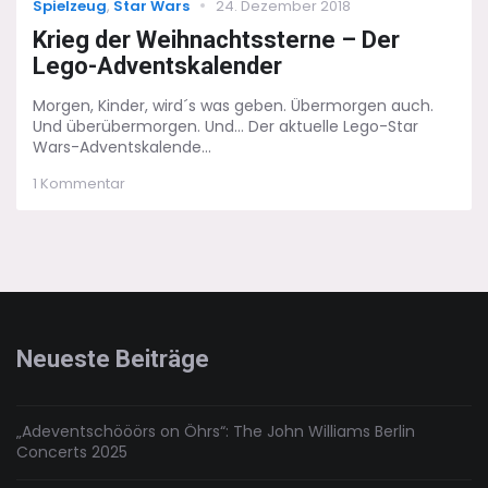
Categories
Posted
Spielzeug
,
Star Wars
24. Dezember 2018
on
Krieg der Weihnachtssterne – Der
Lego-Adventskalender
Morgen, Kinder, wird´s was geben. Übermorgen auch.
Und überübermorgen. Und... Der aktuelle Lego-Star
Wars-Adventskalende...
zu
1 Kommentar
Krieg
der
Weihnachtssterne
–
Der
Lego-
Adventskalender
Neueste Beiträge
„Adeventschööörs on Öhrs“: The John Williams Berlin
Concerts 2025