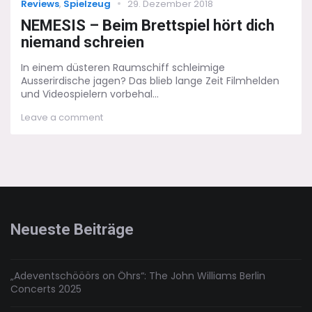
Categories
Posted
Reviews
,
Spielzeug
29. Dezember 2018
on
NEMESIS – Beim Brettspiel hört dich
niemand schreien
In einem düsteren Raumschiff schleimige
Ausserirdische jagen? Das blieb lange Zeit Filmhelden
und Videospielern vorbehal...
on
Leave a comment
NEMESIS
–
Beim
Brettspiel
hört
dich
niemand
schreien
Neueste Beiträge
„Adeventschööörs on Öhrs“: The John Williams Berlin
Concerts 2025