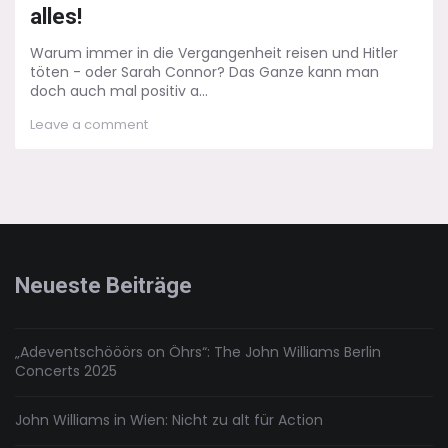
alles!
Warum immer in die Vergangenheit reisen und Hitler
töten - oder Sarah Connor? Das Ganze kann man
doch auch mal positiv a...
on
Leave a comment
11.22.63:
Früher
war
alles
besser.
Fast
alles!
Neueste Beiträge
„Adeventschööörs on Öhrs“: The John Williams Berlin
Concerts 2025
John Williams in Wien: Nicht zu alt für Action