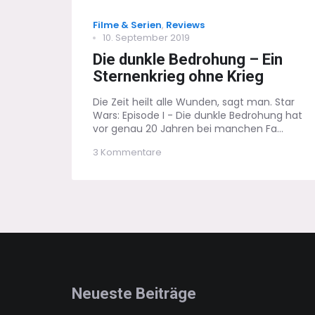
Categories
Filme & Serien
,
Reviews
Posted
10. September 2019
on
Die dunkle Bedrohung – Ein
Sternenkrieg ohne Krieg
Die Zeit heilt alle Wunden, sagt man. Star
Wars: Episode I - Die dunkle Bedrohung hat
vor genau 20 Jahren bei manchen Fa...
zu
3 Kommentare
Die
dunkle
Bedrohung
–
Ein
Sternenkrieg
ohne
Krieg
Neueste Beiträge