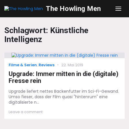
The Howling Men
Men
Schlagwort:
Künstliche
Intelligenz
Categories
Posted
Filme & Serien
,
Reviews
22. Mai 2019
on
Upgrade: Immer mitten in die (digitale)
Fresse rein
Upgrade liefert nettes Backenfutter im Sci-Fi-Gewand.
Umso fieser, dass der Film quasi "hintenrum" eine
digitalisierte n...
on
Leave a comment
Upgrade:
Immer
mitten