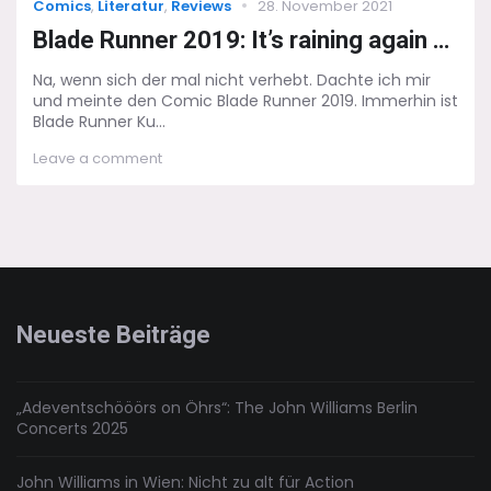
Categories
Posted
Comics
,
Literatur
,
Reviews
28. November 2021
on
Blade Runner 2019: It’s raining again …
Na, wenn sich der mal nicht verhebt. Dachte ich mir
und meinte den Comic Blade Runner 2019. Immerhin ist
Blade Runner Ku...
on
Leave a comment
Blade
Runner
2019:
It’s
raining
again
…
Neueste Beiträge
„Adeventschööörs on Öhrs“: The John Williams Berlin
Concerts 2025
John Williams in Wien: Nicht zu alt für Action