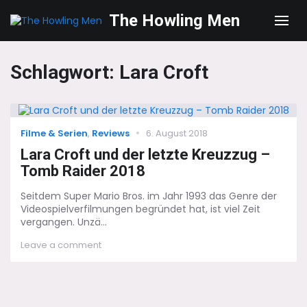
The Howling Men
Men
Schlagwort:
Lara Croft
Categories
Posted
Filme & Serien
,
Reviews
6. August 2018
on
Lara Croft und der letzte Kreuzzug –
Tomb Raider 2018
Seitdem Super Mario Bros. im Jahr 1993 das Genre der
Videospielverfilmungen begründet hat, ist viel Zeit
vergangen. Unzä...
on
Leave a comment
Lara
Croft
und
der
letzte