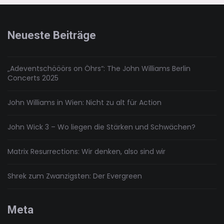
Kreuzzug
–
Tomb
Neueste Beiträge
Raider
2018
„Adeventschööörs on Öhrs“: The John Williams Berlin
Concerts 2025
John Williams in Wien: Nicht zu alt für Action
John Wick 3 – Wo liegen die Stärken und Schwächen?
Matrix Resurrections: Wir denken, also sind wir
Shrek zum Zwanzigsten: Der Evergreen
Meta