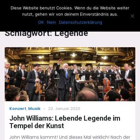
The Howling Men
Diese Website benutzt Cookies. Wenn du die Website weiter
Men
nutzt, gehen wir von deinem Einverständnis aus.
OK
Nein
Datenschutzerklärung
Schlagwort:
Legende
Categories
Posted
Konzert
,
Musik
22. Januar 2020
on
John Williams: Lebende Legende im
Tempel der Kunst
John Williams kommt! Und dieses Mal wirklich! Nach der