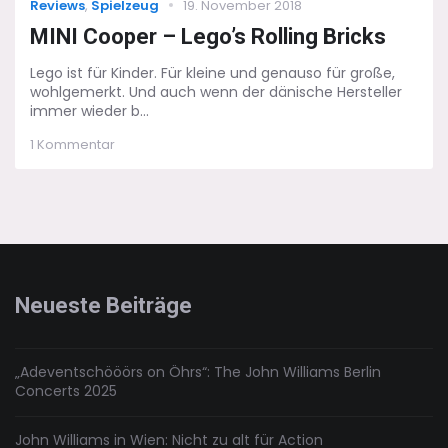
Categories
Posted
Reviews
,
Spielzeug
19. November 2018
on
MINI Cooper – Lego’s Rolling Bricks
Lego ist für Kinder. Für kleine und genauso für große,
wohlgemerkt. Und auch wenn der dänische Hersteller
immer wieder b...
zu
1 Kommentar
MINI
Cooper
–
Lego’s
Rolling
Bricks
Neueste Beiträge
„Adeventschööörs on Öhrs“: The John Williams Berlin
Concerts 2025
John Williams in Wien: Nicht zu alt für Action