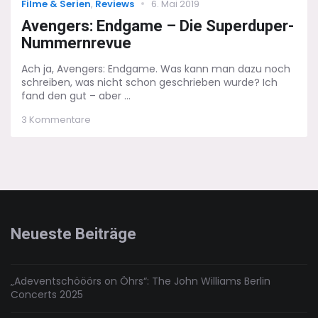
Categories
Posted
Filme & Serien
,
Reviews
6. Mai 2019
on
Avengers: Endgame – Die Superduper-
Nummernrevue
Ach ja, Avengers: Endgame. Was kann man dazu noch
schreiben, was nicht schon geschrieben wurde? Ich
fand den gut – aber ...
zu
3 Kommentare
Avengers:
Endgame
–
Die
Superduper-
Nummernrevue
Neueste Beiträge
„Adeventschööörs on Öhrs“: The John Williams Berlin
Concerts 2025