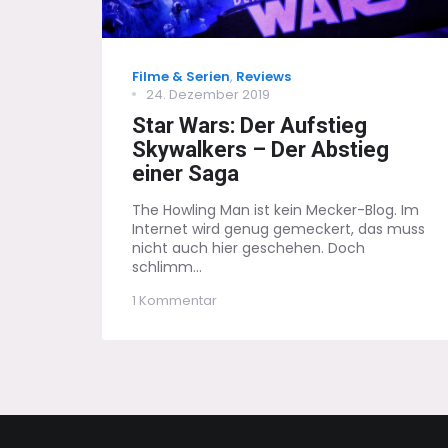
Categories
Filme & Serien
,
Reviews
Posted
24. Dezember 2019
on
Star Wars: Der Aufstieg
Skywalkers – Der Abstieg
einer Saga
The Howling Man ist kein Mecker-Blog. Im
Internet wird genug gemeckert, das muss
nicht auch hier geschehen. Doch
schlimm...
zu
1 Kommentar
Star
Wars:
Der
Aufstieg
Skywalkers
–
Der
Abstieg