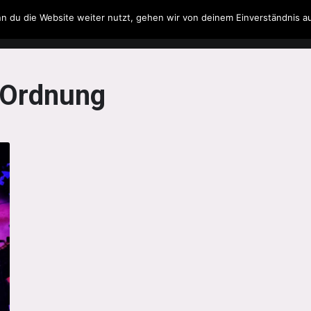
n du die Website weiter nutzt, gehen wir von deinem Einverständnis a
Filme & Serien
Musik
Spielzeug
Literatur
 Ordnung