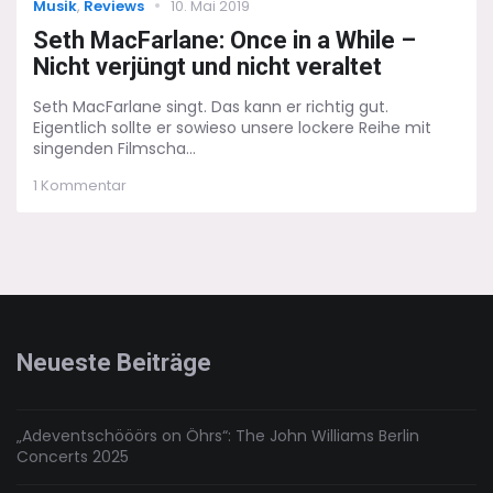
Categories
Posted
Musik
,
Reviews
10. Mai 2019
on
Seth MacFarlane: Once in a While –
Nicht verjüngt und nicht veraltet
Seth MacFarlane singt. Das kann er richtig gut.
Eigentlich sollte er sowieso unsere lockere Reihe mit
singenden Filmscha...
zu
1 Kommentar
Seth
MacFarlane:
Once
in
a
While
–
Nicht
Neueste Beiträge
verjüngt
und
nicht
veraltet
„Adeventschööörs on Öhrs“: The John Williams Berlin
Concerts 2025