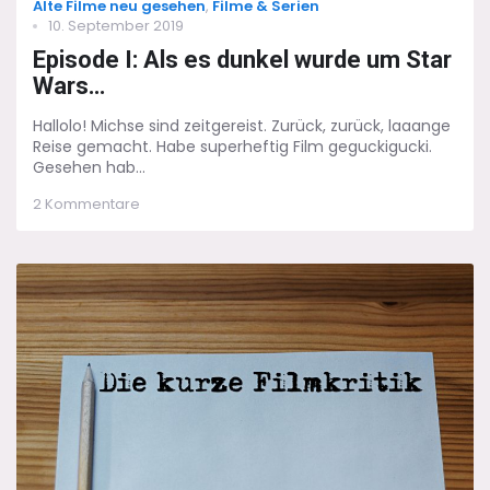
Categories
Alte Filme neu gesehen
,
Filme & Serien
Posted
10. September 2019
on
Episode I: Als es dunkel wurde um Star
Wars…
Hallolo! Michse sind zeitgereist. Zurück, zurück, laaange
Reise gemacht. Habe superheftig Film geguckigucki.
Gesehen hab...
zu
2 Kommentare
Episode
I:
Als
es
dunkel
wurde
um
Star
Wars…