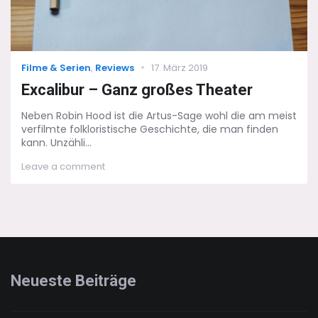
Categories
Posted
Filme & Serien
,
Reviews
17. März 2019
on
Excalibur – Ganz großes Theater
Neben Robin Hood ist die Artus-Sage wohl die am meist
verfilmte folkloristische Geschichte, die man finden
kann. Unzähli...
on
Leave a comment
Excalibur
–
Ganz
großes
Theater
Neueste Beiträge