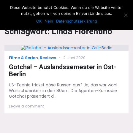
The Howling Men
Diese Website benutzt Cookies. Wenn du die Website weiter
Men
nutzt, gehen wir von deinem Einverständnis aus.
OK
Nein
Datenschutzerklärung
Schlagwort:
Linda Fiorentino
Categories
Posted
Filme & Serien
,
Reviews
2. Juni 2020
on
Gotcha! – Auslandssemester in Ost-
Berlin
US-Teenie trickst böse Russen aus? Ja, das war wohl
Wunschdenken in den 80ern. Die Agenten-Komödie
Gotcha! präsentiert d...
on
Leave a comment
Gotcha!
–
Auslandssemester
in
Ost-