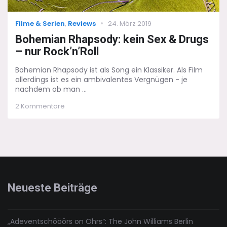
Categories
Posted
Filme & Serien
,
Reviews
24. März 2019
on
Bohemian Rhapsody: kein Sex & Drugs
– nur Rock’n’Roll
Bohemian Rhapsody ist als Song ein Klassiker. Als Film
allerdings ist es ein ambivalentes Vergnügen - je
nachdem ob man ...
zu
2 Kommentare
Bohemian
Rhapsody:
kein
Sex
&
Drugs
–
nur
Neueste Beiträge
Rock’n’Roll
„Adeventschööörs on Öhrs“: The John Williams Berlin