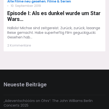
Categories
Alte Filme neu gesehen
,
Filme & Serien
Posted
10. September 2019
on
Episode I: Als es dunkel wurde um Star
Wars…
Hallolo! Michse sind zeitgereist. Zurück, zurück, laaange
Reise gemacht. Habe superheftig Film geguckigucki.
Gesehen hab...
zu
2 Kommentare
Episode
I:
Als
es
dunkel
wurde
um
Star
Neueste Beiträge
Wars…
„Adeventschööörs on Öhrs“: The John Williams Berlin
Concerts 2025