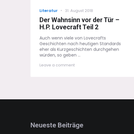
Categories
Posted
Literatur
31. August 2018
on
Der Wahnsinn vor der Tür –
H.P. Lovecraft Teil 2
Auch wenn viele von Lovecrafts
Geschichten nach heutigen Standards
eher als Kurzgeschichten durchgehen
würden, so geben ...
on
Leave a comment
Der
Wahnsinn
vor
der
Tür
–
H.P.
Lovecraft
Teil
2
Neueste Beiträge