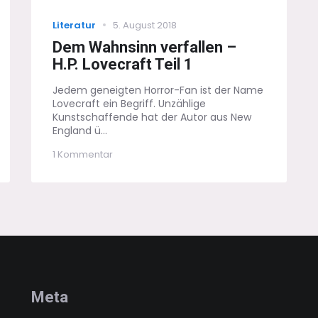
Categories
Posted
Literatur
5. August 2018
on
Dem Wahnsinn verfallen –
H.P. Lovecraft Teil 1
Jedem geneigten Horror-Fan ist der Name
Lovecraft ein Begriff. Unzählige
Kunstschaffende hat der Autor aus New
England ü...
zu
1 Kommentar
Dem
Wahnsinn
verfallen
–
H.P.
Lovecraft
Teil
1
Meta