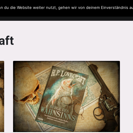
n du die Website weiter nutzt, gehen wir von deinem Einverständnis a
Filme & Serien
Musik
Spielzeug
Literatur
aft