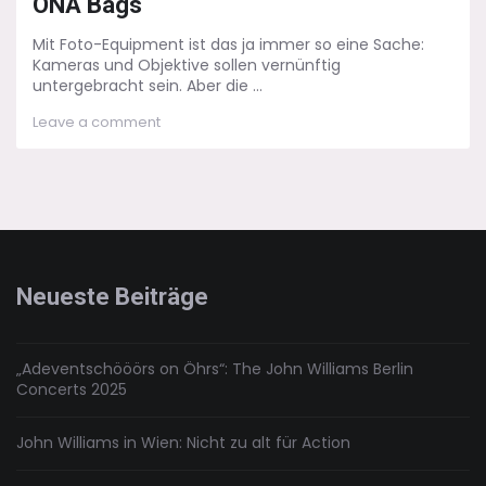
ONA Bags
Mit Foto-Equipment ist das ja immer so eine Sache:
Kameras und Objektive sollen vernünftig
untergebracht sein. Aber die ...
on
Leave a comment
Life
und
Style:
Kamera-
Rucksack
von
ONA
Bags
Neueste Beiträge
„Adeventschööörs on Öhrs“: The John Williams Berlin
Concerts 2025
John Williams in Wien: Nicht zu alt für Action