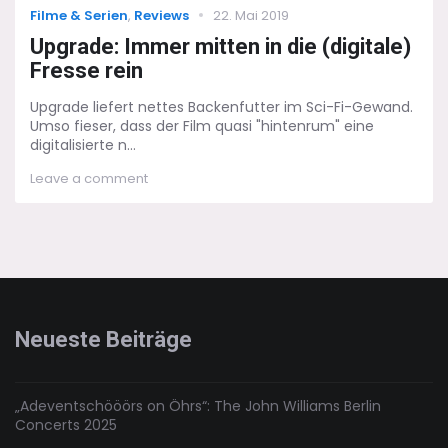
Categories
Posted
Filme & Serien
,
Reviews
22. Mai 2019
on
Upgrade: Immer mitten in die (digitale)
Fresse rein
Upgrade liefert nettes Backenfutter im Sci-Fi-Gewand.
Umso fieser, dass der Film quasi "hintenrum" eine
digitalisierte n...
on
Leave a comment
Upgrade:
Immer
mitten
in
die
(digitale)
Fresse
rein
Neueste Beiträge
„Adeventschööörs on Öhrs“: The John Williams Berlin
Concerts 2025