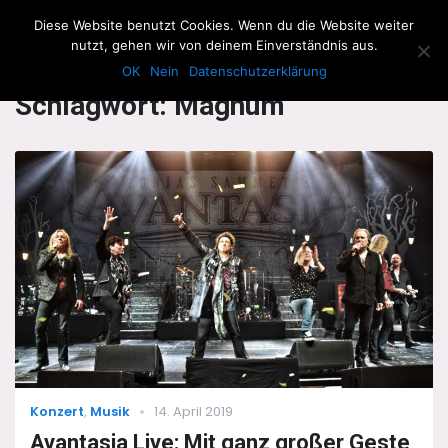
The Howling Men
Diese Website benutzt Cookies. Wenn du die Website weiter
Men
nutzt, gehen wir von deinem Einverständnis aus.
OK
Nein
Datenschutzerklärung
Schlagwort:
Magnum
Categories
Posted
Konzert
,
Musik
14. April 2019
on
Avantasia Live: Mit ganz großer Geste