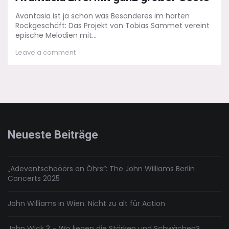
Avantasia ist ja schon was Besonderes im harten
Rockgeschäft: Das Projekt von Tobias Sammet vereint
epische Melodien mit...
on
Leave a comment
Avantasia
Live:
Mit
ganz
großer
Geste
Neueste Beiträge
„Adeventschööörs on Öhrs“: The John Williams Berlin
Concerts 2025
John Williams in Wien: Nicht zu alt für Action
John Wick 3 – Wo liegen die Stärken und Schwächen?