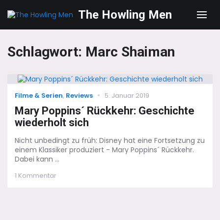
The Howling Men
Men
Schlagwort:
Marc Shaiman
Categories
Posted
Filme & Serien
,
Reviews
5. Januar 2019
on
Mary Poppins´ Rückkehr: Geschichte
wiederholt sich
Nicht unbedingt zu früh: Disney hat eine Fortsetzung zu
einem Klassiker produziert - Mary Poppins´ Rückkehr.
Dabei kann ...
zu
1 Kommentar
Mary
Poppins
´
Rückkehr:
Geschichte