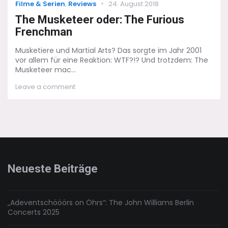
Categories
Posted
Filme & Serien
,
Reviews
24. August 2018
on
The Musketeer oder: The Furious
Frenchman
Musketiere und Martial Arts? Das sorgte im Jahr 2001
vor allem für eine Reaktion: WTF?!? Und trotzdem: The
Musketeer mac...
on
Leave a comment
The
Musketeer
oder:
The
Furious
Frenchman
Neueste Beiträge
„Adeventschööörs on Öhrs“: The John Williams Berlin
Concerts 2025