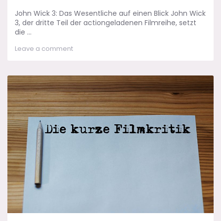
John Wick 3: Das Wesentliche auf einen Blick John Wick
3, der dritte Teil der actiongeladenen Filmreihe, setzt
die ...
on
Leave a comment
John
Wick
3
–
Wo
liegen
die
Stärken
und
Schwächen?