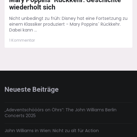
wiederholt sich
Nicht unbedingt zu früh: Disney hat eine Fortsetzung zu
einem Klassiker produziert - Mary Poppins´ Rückkehr.
Dabei kann ...
zu
1 Kommentar
Mary
Poppins
´
Rückkehr:
Geschichte
wiederholt
sich
Neueste Beiträge
„Adeventschööörs on Öhrs“: The John Williams Berlin
Concerts 2025
John Williams in Wien: Nicht zu alt für Action