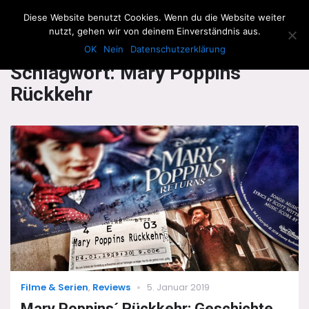
The Howling Men
Diese Website benutzt Cookies. Wenn du die Website weiter
Men
nutzt, gehen wir von deinem Einverständnis aus.
OK
Nein
Datenschutzerklärung
Schlagwort:
Mary Poppins´
Rückkehr
Categories
Posted
Filme & Serien
,
Reviews
5. Januar 2019
on
Mary Poppins´ Rückkehr: Geschichte