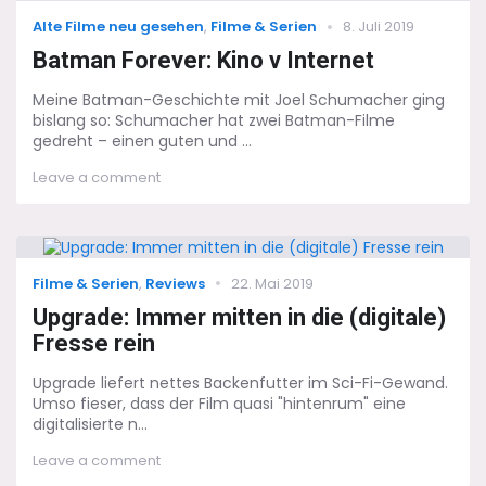
also
Categories
Posted
Alte Filme neu gesehen
,
Filme & Serien
8. Juli 2019
sind
on
wir
Batman Forever: Kino v Internet
Meine Batman-Geschichte mit Joel Schumacher ging
bislang so: Schumacher hat zwei Batman-Filme
gedreht – einen guten und ...
on
Leave a comment
Batman
Forever:
Kino
v
Internet
Categories
Posted
Filme & Serien
,
Reviews
22. Mai 2019
on
Upgrade: Immer mitten in die (digitale)
Fresse rein
Upgrade liefert nettes Backenfutter im Sci-Fi-Gewand.
Umso fieser, dass der Film quasi "hintenrum" eine
digitalisierte n...
on
Leave a comment
Upgrade: