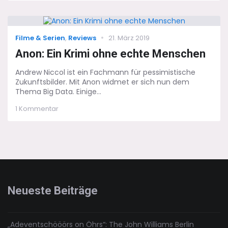
Immer
mitten
in
die
Categories
Posted
Filme & Serien
,
Reviews
21. März 2019
(digitale)
on
Fresse
Anon: Ein Krimi ohne echte Menschen
rein
Andrew Niccol ist ein Fachmann für pessimistische
Zukunftsbilder. Mit Anon widmet er sich nun dem
Thema Big Data. Einige...
zu
1 Kommentar
Anon:
Ein
Krimi
ohne
echte
Menschen
Neueste Beiträge
„Adeventschööörs on Öhrs“: The John Williams Berlin