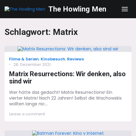
The Howling Men
Men
Schlagwort:
Matrix
Categories
Filme & Serien
,
Kinobesuch
,
Reviews
Posted
28. Dezember 2021
on
Matrix Resurrections: Wir denken, also
sind wir
Wer hätte das gedacht! Matrix Resurrections! Ein
vierter Matrix! Nach 22 Jahren! Selbst die Wachowskis
wollten lange nic...
on
Leave a comment
Matrix
Resurrections:
Wir
denken,