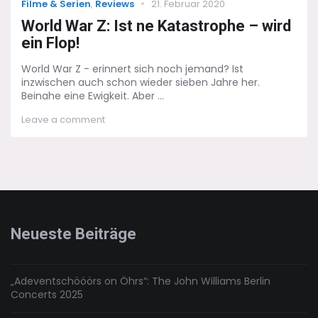
Categories
Posted
Filme & Serien
,
Reviews
21. Februar 2020
on
World War Z: Ist ne Katastrophe – wird
ein Flop!
World War Z - erinnert sich noch jemand? Ist
inzwischen auch schon wieder sieben Jahre her.
Beinahe eine Ewigkeit. Aber ...
on
Leave a comment
World
War
Z:
Ist
ne
Katastrophe
–
wird
Neueste Beiträge
ein
Flop!
„Adeventschööörs on Öhrs“: The John Williams Berlin
Concerts 2025