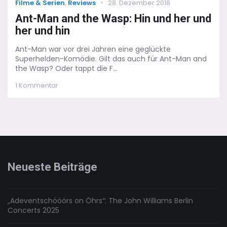
Categories
Posted
Filme & Serien
,
Reviews
28. Dezember 2018
on
Ant-Man and the Wasp: Hin und her und
her und hin
Ant-Man war vor drei Jahren eine geglückte
Superhelden-Komödie. Gilt das auch für Ant-Man and
the Wasp? Oder tappt die F...
zu
1 Kommentar
Ant-
Man
and
the
Wasp:
Hin
und
her
Neueste Beiträge
und
her
und
hin
„Adeventschööörs on Öhrs“: The John Williams Berlin
Concerts 2025