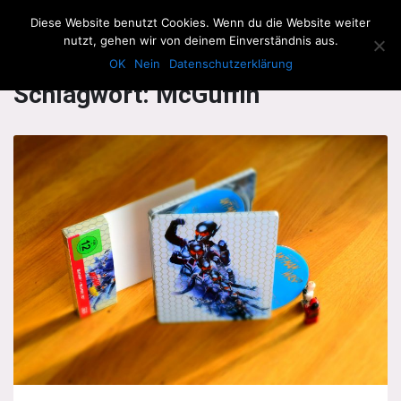
The Howling Men
Diese Website benutzt Cookies. Wenn du die Website weiter
Men
nutzt, gehen wir von deinem Einverständnis aus.
OK
Nein
Datenschutzerklärung
Schlagwort:
McGuffin