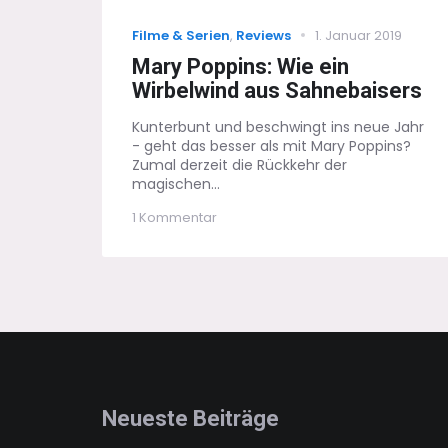
Categories
Posted
Filme & Serien
,
Reviews
1. Januar 2019
on
Mary Poppins: Wie ein
Wirbelwind aus Sahnebaisers
Kunterbunt und beschwingt ins neue Jahr
- geht das besser als mit Mary Poppins?
Zumal derzeit die Rückkehr der
magischen...
zu
1 Kommentar
Mary
Poppins:
Wie
ein
Wirbelwind
aus
Sahnebaisers
Neueste Beiträge