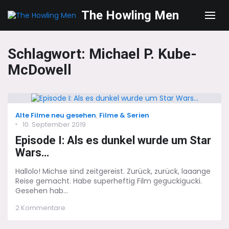
The Howling Men
Men
Schlagwort:
Michael P. Kube-
McDowell
Categories
Alte Filme neu gesehen
,
Filme & Serien
Posted
10. September 2019
on
Episode I: Als es dunkel wurde um Star
Wars…
Hallolo! Michse sind zeitgereist. Zurück, zurück, laaange
Reise gemacht. Habe superheftig Film geguckigucki.
Gesehen hab...
zu
2 Kommentare
Episode
I: