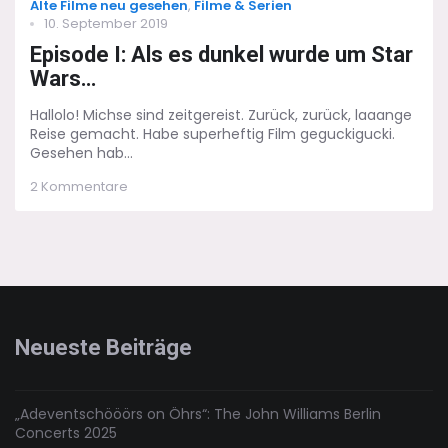
Categories
Alte Filme neu gesehen
,
Filme & Serien
Posted
10. September 2019
on
Episode I: Als es dunkel wurde um Star
Wars…
Hallolo! Michse sind zeitgereist. Zurück, zurück, laaange
Reise gemacht. Habe superheftig Film geguckigucki.
Gesehen hab...
zu
2 Kommentare
Episode
I:
Als
es
dunkel
wurde
um
Star
Neueste Beiträge
Wars…
„Adeventschööörs on Öhrs“: The John Williams Berlin
Concerts 2025