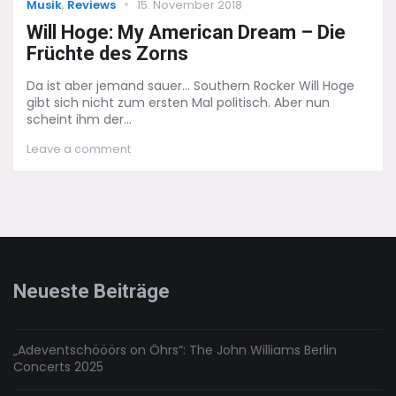
Categories
Posted
Musik
,
Reviews
15. November 2018
on
Will Hoge: My American Dream – Die
Früchte des Zorns
Da ist aber jemand sauer... Southern Rocker Will Hoge
gibt sich nicht zum ersten Mal politisch. Aber nun
scheint ihm der...
on
Leave a comment
Will
Hoge:
My
American
Dream
–
Die
Früchte
Neueste Beiträge
des
Zorns
„Adeventschööörs on Öhrs“: The John Williams Berlin
Concerts 2025