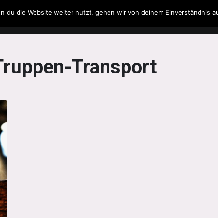
n du die Website weiter nutzt, gehen wir von deinem Einverständnis a
Filme & Serien
Musik
Spielzeug
Literatur
Truppen-Transport