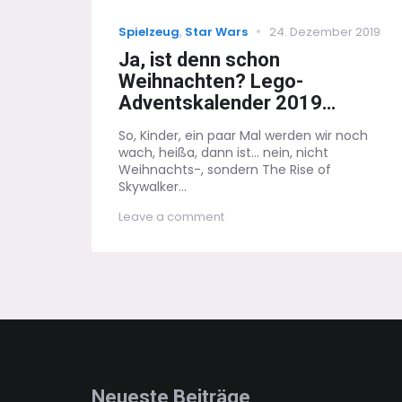
Categories
Posted
Spielzeug
,
Star Wars
24. Dezember 2019
on
Ja, ist denn schon
Weihnachten? Lego-
Adventskalender 2019…
So, Kinder, ein paar Mal werden wir noch
wach, heißa, dann ist... nein, nicht
Weihnachts-, sondern The Rise of
Skywalker...
on
Leave a comment
Ja,
ist
denn
schon
Weihnachten?
Lego-
Adventskalender
2019…
Neueste Beiträge