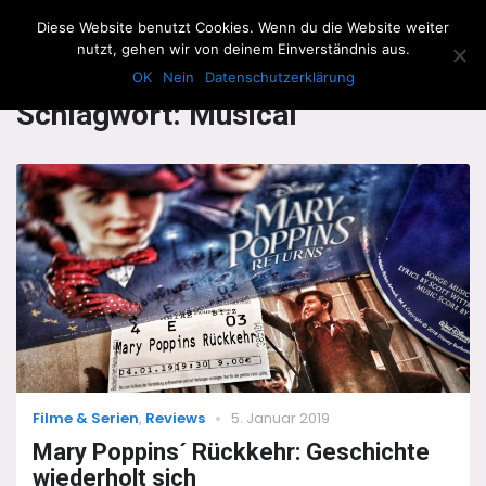
The Howling Men
Diese Website benutzt Cookies. Wenn du die Website weiter
Men
nutzt, gehen wir von deinem Einverständnis aus.
OK
Nein
Datenschutzerklärung
Schlagwort:
Musical
Categories
Posted
Filme & Serien
,
Reviews
5. Januar 2019
on
Mary Poppins´ Rückkehr: Geschichte
wiederholt sich