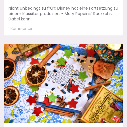
Nicht unbedingt zu früh: Disney hat eine Fortsetzung zu
einem Klassiker produziert - Mary Poppins´ Rückkehr.
Dabei kann ...
zu
1 Kommentar
Mary
Poppins
´
Rückkehr:
Geschichte
wiederholt
sich