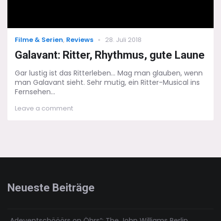
Categories
Posted
Filme & Serien
,
Reviews
28. Juli 2018
on
Galavant: Ritter, Rhythmus, gute Laune
Gar lustig ist das Ritterleben... Mag man glauben, wenn
man Galavant sieht. Sehr mutig, ein Ritter-Musical ins
Fernsehen...
on
Leave a comment
Galavant:
Ritter,
Rhythmus,
gute
Laune
Neueste Beiträge
„Adeventschööörs on Öhrs“: The John Williams Berlin