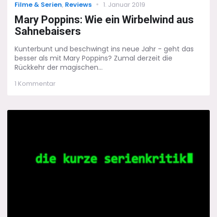
Categories
Posted
Filme & Serien
,
Reviews
1. Januar 2019
on
Mary Poppins: Wie ein Wirbelwind aus
Sahnebaisers
Kunterbunt und beschwingt ins neue Jahr - geht das
besser als mit Mary Poppins? Zumal derzeit die
Rückkehr der magischen...
zu
1 Kommentar
Mary
Poppins:
Wie
ein
Wirbelwind
aus
Sahnebaisers