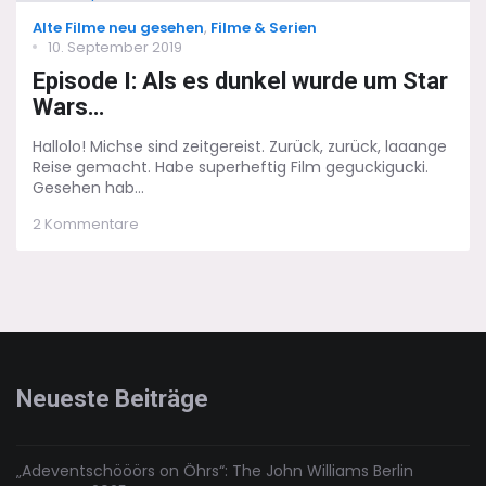
Weihnachten?
Categories
Alte Filme neu gesehen
,
Filme & Serien
Lego-
Posted
10. September 2019
Adventskalender
on
2019…
Episode I: Als es dunkel wurde um Star
Wars…
Hallolo! Michse sind zeitgereist. Zurück, zurück, laaange
Reise gemacht. Habe superheftig Film geguckigucki.
Gesehen hab...
zu
2 Kommentare
Episode
I:
Als
es
dunkel
wurde
um
Star
Neueste Beiträge
Wars…
„Adeventschööörs on Öhrs“: The John Williams Berlin