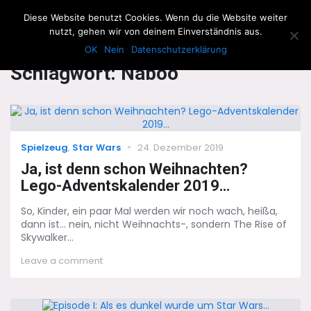
The Howling Men
Diese Website benutzt Cookies. Wenn du die Website weiter
Men
nutzt, gehen wir von deinem Einverständnis aus.
OK
Nein
Datenschutzerklärung
Schlagwort:
Naboo
Categories
Posted
Spielzeug
,
Star Wars
24. Dezember 2019
on
Ja, ist denn schon Weihnachten?
Lego-Adventskalender 2019…
So, Kinder, ein paar Mal werden wir noch wach, heißa,
dann ist... nein, nicht Weihnachts-, sondern The Rise of
Skywalker...
on
Leave a comment
Ja,
ist
denn
schon