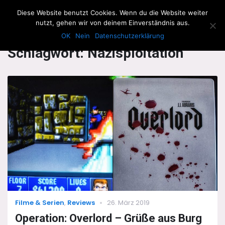
The Howling Men
Diese Website benutzt Cookies. Wenn du die Website weiter
Men
nutzt, gehen wir von deinem Einverständnis aus.
OK
Nein
Datenschutzerklärung
Schlagwort:
Nazisploitation
Categories
Posted
Filme & Serien
,
Reviews
26. März 2019
on
Operation: Overlord – Grüße aus Burg