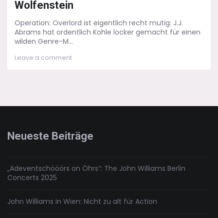
Wolfenstein
Operation: Overlord ist eigentlich recht mutig: J.J.
Abrams hat ordentlich Kohle locker gemacht für einen
wilden Genre-M...
on
Leave a comment
Operation:
Overlord
–
Grüße
aus
Burg
Wolfenstein
Neueste Beiträge
„Adeventschööörs on Öhrs“: The John Williams Berlin
Concerts 2025
John Williams in Wien: Nicht zu alt für Action