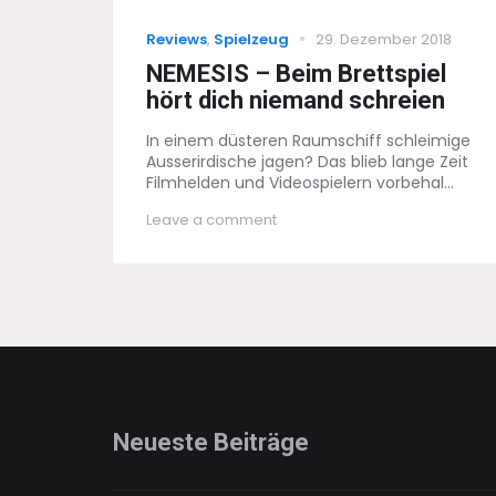
Categories
Posted
Reviews
,
Spielzeug
29. Dezember 2018
on
NEMESIS – Beim Brettspiel
hört dich niemand schreien
In einem düsteren Raumschiff schleimige
Ausserirdische jagen? Das blieb lange Zeit
Filmhelden und Videospielern vorbehal...
on
Leave a comment
NEMESIS
–
Beim
Brettspiel
hört
dich
niemand
schreien
Neueste Beiträge