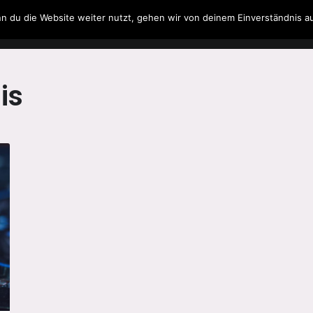
n du die Website weiter nutzt, gehen wir von deinem Einverständnis a
Filme & Serien
Musik
Spielzeug
Literatur
is