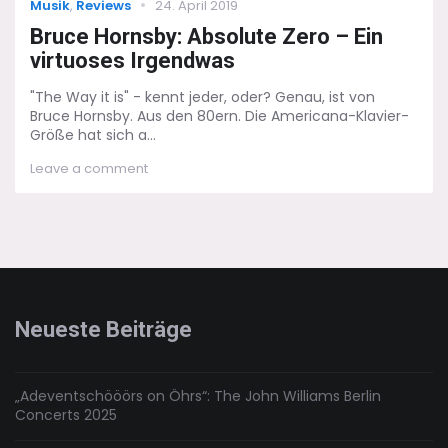
Categories
Posted
Musik
,
Reviews
24. April 2019
on
Bruce Hornsby: Absolute Zero – Ein
virtuoses Irgendwas
"The Way it is" - kennt jeder, oder? Genau, ist von
Bruce Hornsby. Aus den 80ern. Die Americana-Klavier-
Größe hat sich a...
on
Leave a comment
Bruce
Hornsby:
Absolute
Zero
–
Ein
virtuoses
Irgendwas
Neueste Beiträge
„Adeventschööörs on Öhrs“: The John Williams Berlin
Concerts 2025