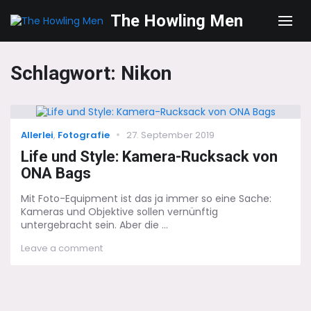
The Howling Men
Men
Schlagwort:
Nikon
Categories
Posted
Allerlei
,
Fotografie
27. September 2019
on
Life und Style: Kamera-Rucksack von
ONA Bags
Mit Foto-Equipment ist das ja immer so eine Sache:
Kameras und Objektive sollen vernünftig
untergebracht sein. Aber die ...
on
Leave a comment
Life
und
Style:
Kamera-
Rucksack