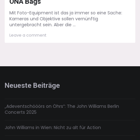
ONA Bags
Mit Foto-Equipment ist das ja immer so eine Sache:
Kameras und Objektive sollen vernünftig
untergebracht sein. Aber die ...
on
Leave a comment
Life
und
Style:
Kamera-
Rucksack
von
ONA
Bags
Neueste Beiträge
„Adeventschööörs on Öhrs“: The John Williams Berlin
Concerts 2025
John Williams in Wien: Nicht zu alt für Action