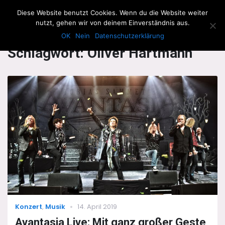
The Howling Men
Diese Website benutzt Cookies. Wenn du die Website weiter
Men
nutzt, gehen wir von deinem Einverständnis aus.
OK
Nein
Datenschutzerklärung
Schlagwort:
Oliver Hartmann
Categories
Posted
Konzert
,
Musik
14. April 2019
on
Avantasia Live: Mit ganz großer Geste