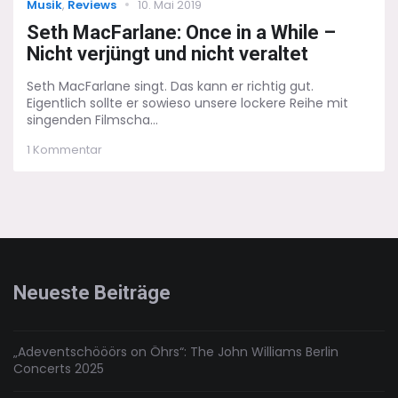
Categories
Posted
Musik
,
Reviews
10. Mai 2019
on
Seth MacFarlane: Once in a While –
Nicht verjüngt und nicht veraltet
Seth MacFarlane singt. Das kann er richtig gut.
Eigentlich sollte er sowieso unsere lockere Reihe mit
singenden Filmscha...
zu
1 Kommentar
Seth
MacFarlane:
Once
in
a
While
–
Nicht
Neueste Beiträge
verjüngt
und
nicht
veraltet
„Adeventschööörs on Öhrs“: The John Williams Berlin
Concerts 2025