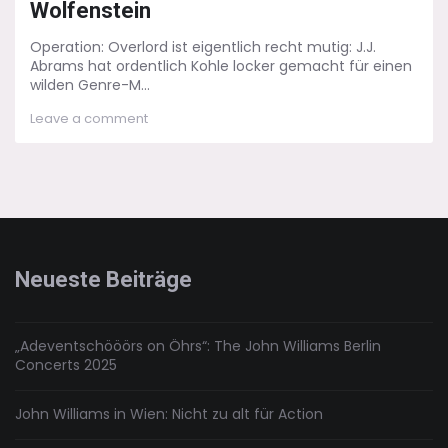
Wolfenstein
Operation: Overlord ist eigentlich recht mutig: J.J.
Abrams hat ordentlich Kohle locker gemacht für einen
wilden Genre-M...
on
Leave a comment
Operation:
Overlord
–
Grüße
aus
Burg
Wolfenstein
Neueste Beiträge
„Adeventschööörs on Öhrs“: The John Williams Berlin
Concerts 2025
John Williams in Wien: Nicht zu alt für Action