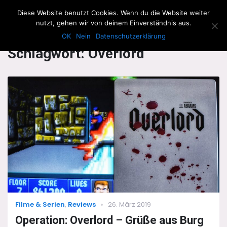
The Howling Men
Diese Website benutzt Cookies. Wenn du die Website weiter
Men
nutzt, gehen wir von deinem Einverständnis aus.
OK
Nein
Datenschutzerklärung
Schlagwort:
Overlord
Categories
Posted
Filme & Serien
,
Reviews
26. März 2019
on
Operation: Overlord – Grüße aus Burg