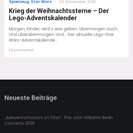
Categories
Posted
Spielzeug
,
Star Wars
24. Dezember 2018
on
Krieg der Weihnachtssterne – Der
Lego-Adventskalender
Morgen, Kinder, wird´s was geben. Übermorgen auch.
Und überübermorgen. Und... Der aktuelle Lego-Star
Wars-Adventskalende...
zu
1 Kommentar
Krieg
der
Weihnachtssterne
–
Der
Lego-
Adventskalender
Neueste Beiträge
„Adeventschööörs on Öhrs“: The John Williams Berlin
Concerts 2025