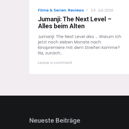
Categories
Posted
Filme & Serien
,
Reviews
24. Juli 2020
on
Jumanji: The Next Level –
Alles beim Alten
Jumanji: The Next Level also ... Warum ich
jetzt noch sieben Monate nach
Kinopremiere mit dem Streifen komme?
Na, zunäch...
on
Leave a comment
Jumanji:
The
Next
Level
–
Alles
beim
Alten
Neueste Beiträge