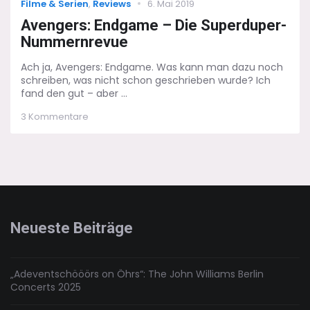
Categories
Posted
Filme & Serien
,
Reviews
6. Mai 2019
on
Avengers: Endgame – Die Superduper-
Nummernrevue
Ach ja, Avengers: Endgame. Was kann man dazu noch
schreiben, was nicht schon geschrieben wurde? Ich
fand den gut – aber ...
zu
3 Kommentare
Avengers:
Endgame
–
Die
Superduper-
Nummernrevue
Neueste Beiträge
„Adeventschööörs on Öhrs“: The John Williams Berlin
Concerts 2025