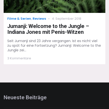
Categories
Posted
Filme & Serien
,
Reviews
4. September 2018
on
Jumanji: Welcome to the Jungle –
Indiana Jones mit Penis-Witzen
Seit Jumanji sind 23 Jahre vergangen. Ist es nicht viel
zu spät für eine Fortsetzung? Jumanji: Welcome to the
Jungle zei...
zu
3 Kommentare
Jumanji:
Welcome
to
the
Jungle
–
Indiana
Jones
Neueste Beiträge
mit
Penis-
Witzen