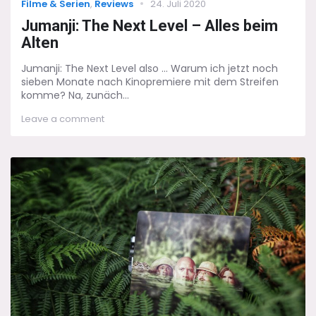
Categories
Posted
Filme & Serien
,
Reviews
24. Juli 2020
on
Jumanji: The Next Level – Alles beim
Alten
Jumanji: The Next Level also ... Warum ich jetzt noch
sieben Monate nach Kinopremiere mit dem Streifen
komme? Na, zunäch...
on
Leave a comment
Jumanji:
The
Next
Level
–
Alles
beim
Alten