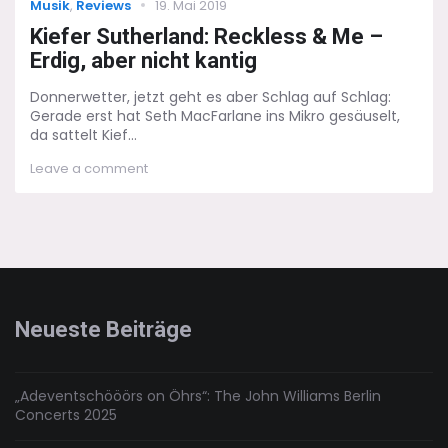
Categories
Posted
Musik
,
Reviews
19. Mai 2019
on
Kiefer Sutherland: Reckless & Me –
Erdig, aber nicht kantig
Donnerwetter, jetzt geht es aber Schlag auf Schlag:
Gerade erst hat Seth MacFarlane ins Mikro gesäuselt,
da sattelt Kief...
on
Leave a comment
Kiefer
Sutherland:
Reckless
&
Me
–
Erdig,
aber
Neueste Beiträge
nicht
kantig
„Adeventschööörs on Öhrs“: The John Williams Berlin
Concerts 2025