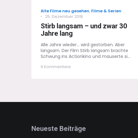
Categories
Alte Filme neu gesehen
,
Filme & Serien
Posted
25. Dezember 2018
on
Stirb langsam – und zwar 30
Jahre lang
Alle Jahre wieder... wird gestorben. Aber
langsam. Der Film Stirb langsam brachte
Schwung ins Actionkino und mauserte si...
zu
6 Kommentare
Stirb
langsam
–
und
zwar
30
Jahre
lang
Neueste Beiträge