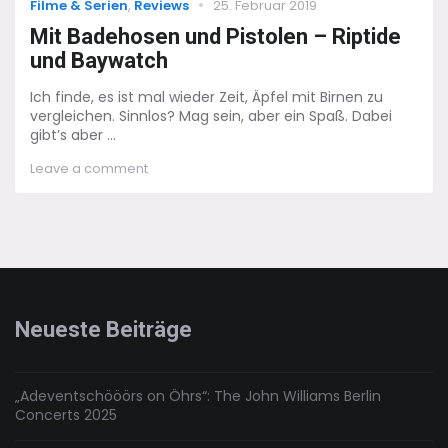
Categories
Posted
Filme & Serien
,
Reviews
25. Februar 2019
on
Mit Badehosen und Pistolen – Riptide
und Baywatch
Ich finde, es ist mal wieder Zeit, Äpfel mit Birnen zu
vergleichen. Sinnlos? Mag sein, aber ein Spaß. Dabei
gibt’s aber ...
on
Leave a comment
Mit
Badehosen
und
Pistolen
–
Riptide
und
Baywatch
Neueste Beiträge
„Adeventschööörs on Öhrs“: The John Williams Berlin
Concerts 2025