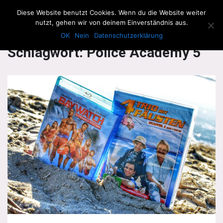
The Howling Men
Diese Website benutzt Cookies. Wenn du die Website weiter
Men
nutzt, gehen wir von deinem Einverständnis aus.
OK
Nein
Datenschutzerklärung
Schlagwort:
Police Academy 5